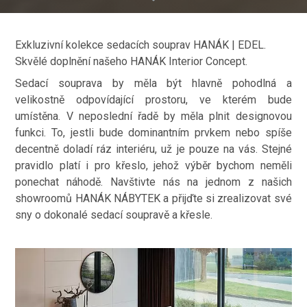
Exkluzivní kolekce sedacích souprav HANÁK | EDEL.
Skvělé doplnění našeho HANÁK Interior Concept.
Sedací souprava by měla být hlavně pohodlná a
velikostně odpovídající prostoru, ve kterém bude
umístěna. V neposlední řadě by měla plnit designovou
funkci. To, jestli bude dominantním prvkem nebo spíše
decentně doladí ráz interiéru, už je pouze na vás. Stejné
pravidlo platí i pro křeslo, jehož výběr bychom neměli
ponechat náhodě. Navštivte nás na jednom z našich
showroomů HANÁK NÁBYTEK a přijďte si zrealizovat své
sny o dokonalé sedací soupravě a křesle.