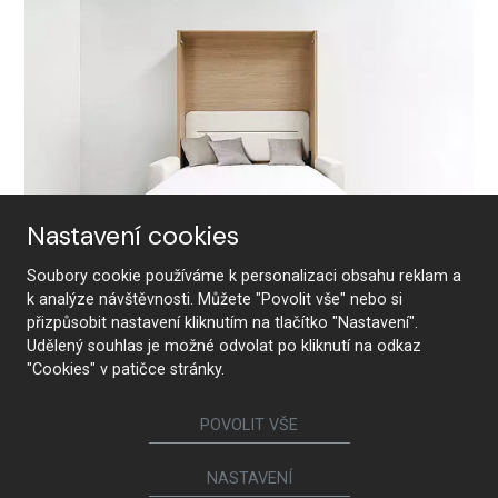
Nastavení cookies
Soubory cookie používáme k personalizaci obsahu reklam a
k analýze návštěvnosti. Můžete "Povolit vše" nebo si
Sedací souprava FLIP
přizpůsobit nastavení kliknutím na tlačítko "Nastavení".
Udělený souhlas je možné odvolat po kliknutí na odkaz
"Cookies" v patičce stránky.
POVOLIT VŠE
NASTAVENÍ