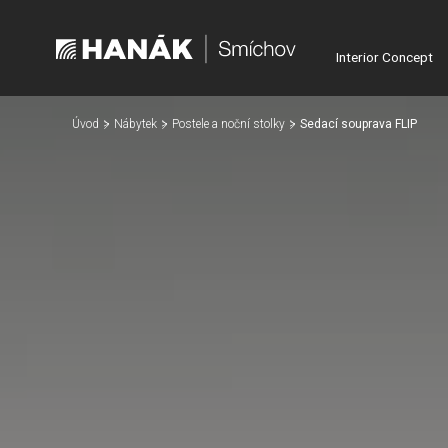
Interior Concept
Úvod
Nábytek
Postele a noční stolky
Sedací souprava FLIP