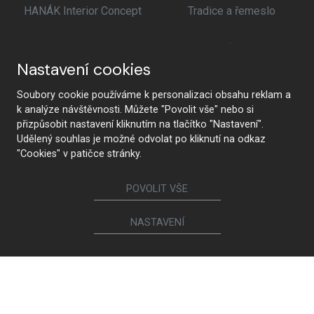
HANÁK Interior Concept
Tradice a řemeslo
Nastavení cookies
Od návrhu po realizaci
Nejmodernější technologie
Soubory cookie používáme k personalizaci obsahu reklam a
k analýze návštěvnosti. Můžete "Povolit vše" nebo si
přizpůsobit nastavení kliknutím na tlačítko "Nastavení".
Udělený souhlas je možné odvolat po kliknutí na odkaz
"Cookies" v patičce stránky.
Prémiová kvalita a
Zdravotní nezávadnost
udržitelnost
POVOLIT VŠE
NASTAVENÍ