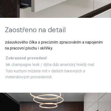
Zaostřeno na detail
zásuvkového čílka s precizním zpracováním a napojením
na pracovní plochu i skříňky.
Zobrazené provedení:
lak champagne lesk / dýha dub americký hnědý mat
Tuto kuchyni můžete mít v dalších barevných a
materiálových provedeních.