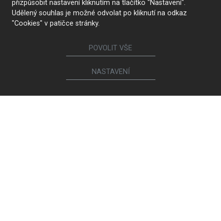
přizpůsobit nastavení kliknutím na tlačítko "Nastavení".
Udělený souhlas je možné odvolat po kliknutí na odkaz
"Cookies" v patičce stránky.
POVOLIT VŠE
NASTAVENÍ