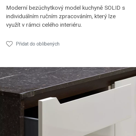
kuchyně
kuchyně
kuchyně
kuchyně
kuchy
Moderní bezúchytkový model kuchyně SOLID s
SOLID
SOLID
SOLID
SOLID
SOLI
individuálním ručním zpracováním, který lze
zásuvka
využít v rámci celého interiéru.
Přidat do oblíbených