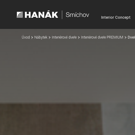
Interior Concept
Úvod
Nábytek
Interiérové dveře
Interiérové dveře PREMIUM
Dve