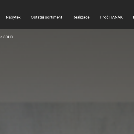
Nábytek
Ostatní sortiment
Realizace
Proč HANÁK
ře SOLID