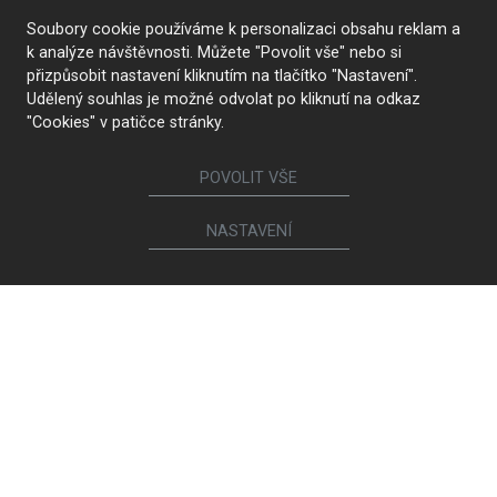
Nábytek
Soubory cookie používáme k personalizaci obsahu reklam a
k analýze návštěvnosti. Můžete "Povolit vše" nebo si
Kuchyně
Jídelní židle a křesílka
přizpůsobit nastavení kliknutím na tlačítko "Nastavení".
Interiérové dveře
Sedací soupravy a křesla
Udělený souhlas je možné odvolat po kliknutí na odkaz
Šatny a šatní skříně
Knihovny a komody
"Cookies" v patičce stránky.
Postele a noční stolky
Koupelny
Obývací sestavy
Dětské a studentské pokoje
POVOLIT VŠE
Jídelní a konferenční stoly
Pracovny
NASTAVENÍ
Ostatní sortiment
Calia Italia
Brokis
Magniflex
Spotřebiče a sanita
Ego Italiano