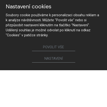
Nastavení cookies
Soubory cookie používáme k personalizaci obsahu reklam a
Nábytek
k analýze návštěvnosti. Můžete "Povolit vše" nebo si
přizpůsobit nastavení kliknutím na tlačítko "Nastavení".
Kuchyně
Jídelní židle a křesílka
Udělený souhlas je možné odvolat po kliknutí na odkaz
Interiérové dveře
Sedací soupravy a křesla
"Cookies" v patičce stránky.
Šatny a šatní skříně
Knihovny a komody
Postele a noční stolky
Koupelny
POVOLIT VŠE
Obývací sestavy
Dětské a studentské pokoje
Jídelní a konferenční stoly
Pracovny
NASTAVENÍ
Ostatní sortiment
Calia Italia
Brokis
Magniflex
Spotřebiče a sanita
Ego Italiano