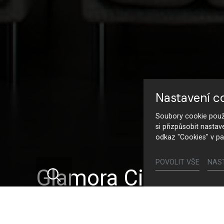
Nastavení c
Soubory cookie použí
si přizpůsobit nastav
odkaz "Cookies" v pa
POVOLIT VŠE
NAS
Glamora Cinnamon