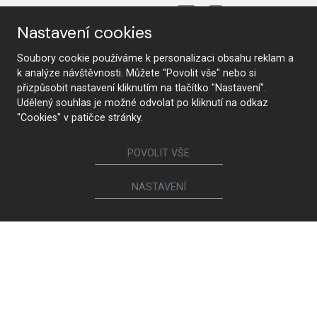
Sledujte nás
Nastavení cookies
Soubory cookie používáme k personalizaci obsahu reklam a
Nábytek
k analýze návštěvnosti. Můžete "Povolit vše" nebo si
přizpůsobit nastavení kliknutím na tlačítko "Nastavení".
Kuchyně
Jídelní židle a křesílka
Udělený souhlas je možné odvolat po kliknutí na odkaz
Interiérové dveře
Sedací soupravy a křesla
"Cookies" v patičce stránky.
Šatny a šatní skříně
Knihovny a komody
Postele a noční stolky
Koupelny
POVOLIT VŠE
Obývací sestavy
Dětské a studentské pokoje
Jídelní a konferenční stoly
Pracovny
NASTAVENÍ
Ostatní sortiment
Calia Italia
Brokis
Magniflex
Spotřebiče a sanita
Ego Italiano