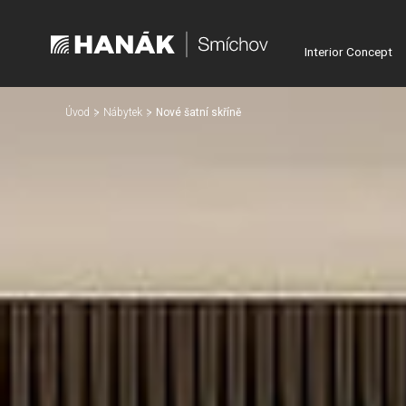
Interior Concept
Úvod
Nábytek
Nové šatní skříně