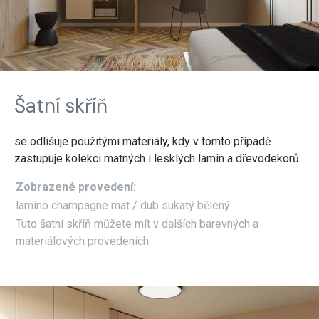
Šatní skříň
se odlišuje použitými materiály, kdy v tomto případě
zastupuje kolekci matných i lesklých lamin a dřevodekorů.
Zobrazené provedení:
lamino champagne mat / dub sukatý bělený
Tuto šatní skříň můžete mít v dalších barevných a
materiálových provedeních.