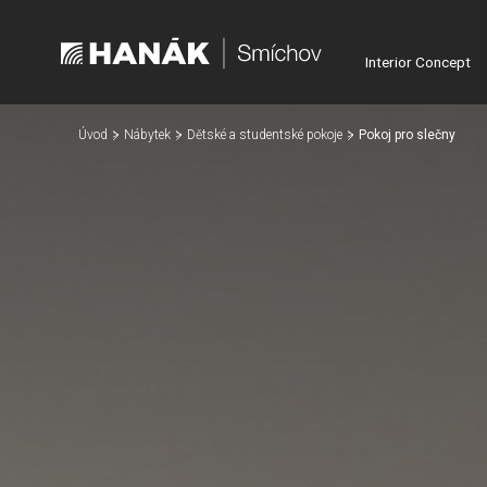
Interior Concept
Úvod
Nábytek
Dětské a studentské pokoje
Pokoj pro slečny