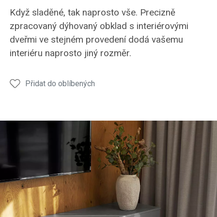
obývací
obývací
obývací
obývací
Když sladěné, tak naprosto vše. Precizně
pokoj
pokoj
pokoj
pokoj
zpracovaný dýhovaný obklad s interiérovými
antracit
antracit
antracit
antracit
dveřmi ve stejném provedení dodá vašemu
interiéru naprosto jiný rozměr.
Přidat do oblíbených