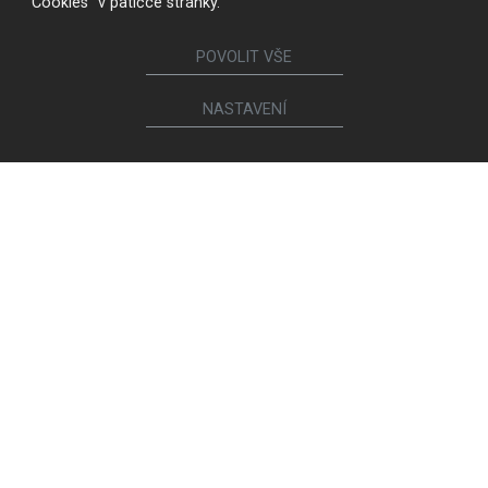
"Cookies" v patičce stránky.
POVOLIT VŠE
NASTAVENÍ
KONTAKTUJTE NÁS
Sledujte nás
Nábytek
Kuchyně
Jídelní židle a křesílka