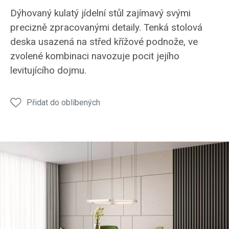
Stůl
Stůl
Stůl
Stůl
Stůl
Dýhovaný kulatý jídelní stůl zajímavý svými
JS50
JS50
JS50
JS50
JS50
precizně zpracovanými detaily. Tenká stolová
deska usazená na střed křížové podnože, ve
zvolené kombinaci navozuje pocit jejího
levitujícího dojmu.
Přidat do oblíbených