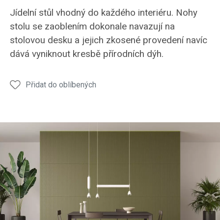
Jídelní
Jídelní
Jídelní
Jídelní
Jídel
Jídelní stůl vhodný do každého interiéru. Nohy
stůl
stůl
stůl
stůl
stůl
stolu se zaoblením dokonale navazují na
JS48
JS48
JS48
JS48
JS48
stolovou desku a jejich zkosené provedení navíc
dává vyniknout kresbě přírodních dýh.
Přidat do oblíbených