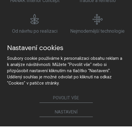
HANÁK Interior Concept
Tradice a řemeslo
Od návrhu po realizaci
Nejmodernější technologie
Nastavení cookies
Soubory cookie používáme k personalizaci obsahu reklam a
Prémiová kvalita a
Zdravotní nezávadnost
k analýze návštěvnosti. Můžete "Povolit vše" nebo si
udržitelnost
přizpůsobit nastavení kliknutím na tlačítko "Nastavení".
Udělený souhlas je možné odvolat po kliknutí na odkaz
"Cookies" v patičce stránky.
POVOLIT VŠE
NASTAVENÍ